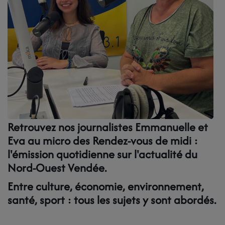
LES BÉNÉVOLES
LA GRILLE DES PROGRAMMES
LES TITRES DIFFUSES
NOS PARTENAIRES
NOS MECENES
Retrouvez nos journalistes Emmanuelle et
Eva au micro des Rendez-vous de midi :
PAROLES DE MECENES
l'émission quotidienne sur l'actualité du
Nord-Ouest Vendée.
NOUS SOUTENIR
Entre culture, économie, environnement,
santé, sport : tous les sujets y sont abordés.
CONTACT