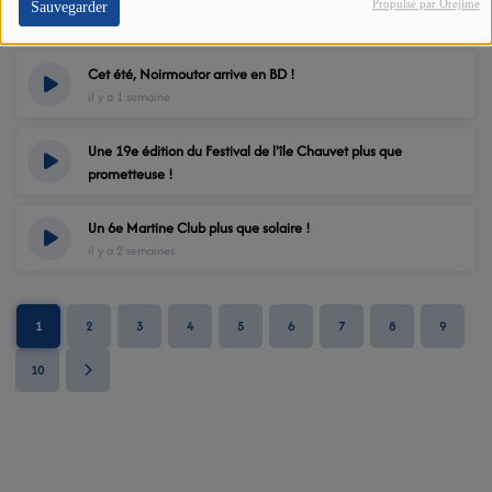
Propulsé par Orejime
Sauvegarder
il y a 1 semaine
Cet été, Noirmoutor arrive en BD !
il y a 1 semaine
Une 19e édition du Festival de l'île Chauvet plus que
prometteuse !
il y a 1 semaine
Un 6e Martine Club plus que solaire !
il y a 2 semaines
1
2
3
4
5
6
7
8
9
10