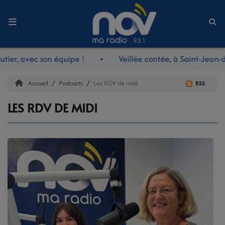
Accueil
ier, avec son équipe !
Veillée contée, à Saint-Jean-d
LE JOURNAL
Accueil
Podcasts
Les RDV de midi
RSS
LES RDV DE MIDI
LES RDV DE MIDI
LES REPORTAGES
LES NOUVEAUTÉS NOV
LA RADIO
L'ÉQUIPE