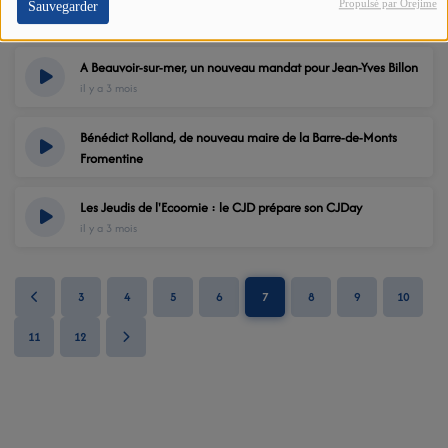
Propulsé par Orejime
Sauvegarder
il y a 3 mois
A Beauvoir-sur-mer, un nouveau mandat pour Jean-Yves Billon
il y a 3 mois
Bénédict Rolland, de nouveau maire de la Barre-de-Monts
Fromentine
il y a 3 mois
Les Jeudis de l'Ecoomie : le CJD prépare son CJDay
il y a 3 mois
3
4
5
6
7
8
9
10
11
12