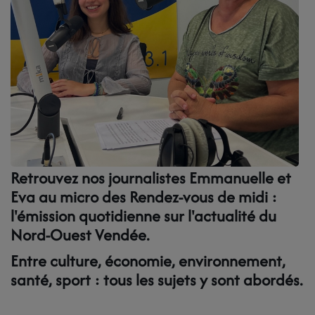
LES BÉNÉVOLES
LA GRILLE DES PROGRAMMES
LES TITRES DIFFUSES
NOS PARTENAIRES
NOS MECENES
Retrouvez nos journalistes Emmanuelle et
Eva au micro des Rendez-vous de midi :
PAROLES DE MECENES
l'émission quotidienne sur l'actualité du
Nord-Ouest Vendée.
NOUS SOUTENIR
Entre culture, économie, environnement,
santé, sport : tous les sujets y sont abordés.
CONTACT