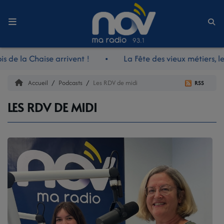
Accueil
 de la Chaise arrivent !
La Fête des vieux métiers, le 
LE JOURNAL
Accueil
Podcasts
Les RDV de midi
RSS
LES RDV DE MIDI
LES RDV DE MIDI
LES REPORTAGES
LES NOUVEAUTÉS NOV
LA RADIO
L'ÉQUIPE