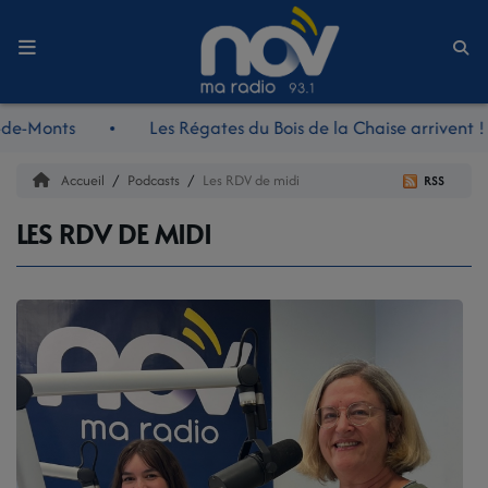
Accueil
de-Monts
Les Régates du Bois de la Chaise arrivent !
LE JOURNAL
Accueil
Podcasts
Les RDV de midi
RSS
LES RDV DE MIDI
LES RDV DE MIDI
LES REPORTAGES
LES NOUVEAUTÉS NOV
LA RADIO
L'ÉQUIPE