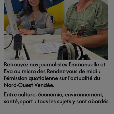
LES BÉNÉVOLES
LA GRILLE DES PROGRAMMES
LES TITRES DIFFUSES
NOS PARTENAIRES
NOS MECENES
Retrouvez nos journalistes Emmanuelle et
Eva au micro des Rendez-vous de midi :
PAROLES DE MECENES
l'émission quotidienne sur l'actualité du
Nord-Ouest Vendée.
NOUS SOUTENIR
Entre culture, économie, environnement,
santé, sport : tous les sujets y sont abordés.
CONTACT