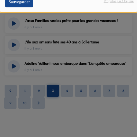
Propulsé par Orejime
Sauvegarder
il y a 1 mois
L'asso Familles rurales prête pour les grandes vacances !
il y a 1 mois
L'île aux artisans fête ses 40 ans à Sallertaine
il y a 1 mois
Adeline Vaillant nous embarque dans "L'enquête amoureuse"
il y a 1 mois
1
2
3
4
5
6
7
8
9
10