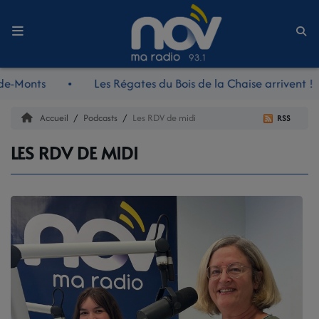
Accueil
de-Monts
Les Régates du Bois de la Chaise arrivent !
LE JOURNAL
Accueil
Podcasts
Les RDV de midi
RSS
LES RDV DE MIDI
LES RDV DE MIDI
LES REPORTAGES
LES NOUVEAUTÉS NOV
LA RADIO
L'ÉQUIPE