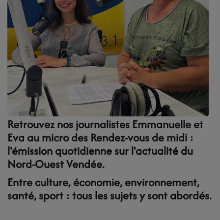
LES BÉNÉVOLES
LA GRILLE DES PROGRAMMES
LES TITRES DIFFUSES
NOS PARTENAIRES
NOS MECENES
Retrouvez nos journalistes Emmanuelle et
Eva au micro des Rendez-vous de midi :
PAROLES DE MECENES
l'émission quotidienne sur l'actualité du
Nord-Ouest Vendée.
NOUS SOUTENIR
Entre culture, économie, environnement,
santé, sport : tous les sujets y sont abordés.
CONTACT