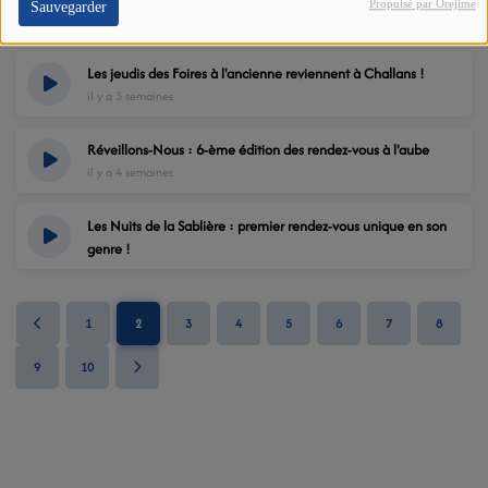
Propulsé par Orejime
Sauvegarder
il y a 3 semaines
Les jeudis des Foires à l'ancienne reviennent à Challans !
il y a 3 semaines
Réveillons-Nous : 6-ème édition des rendez-vous à l'aube
il y a 4 semaines
Les Nuits de la Sablière : premier rendez-vous unique en son
genre !
il y a 4 semaines
1
2
3
4
5
6
7
8
9
10