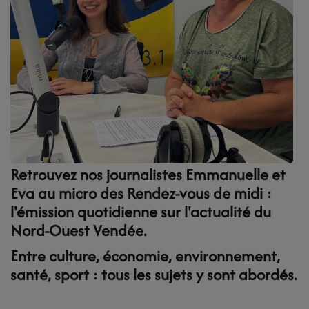
LES BÉNÉVOLES
LA GRILLE DES PROGRAMMES
LES TITRES DIFFUSES
NOS PARTENAIRES
NOS MECENES
Retrouvez nos journalistes Emmanuelle et
Eva au micro des Rendez-vous de midi :
PAROLES DE MECENES
l'émission quotidienne sur l'actualité du
Nord-Ouest Vendée.
NOUS SOUTENIR
Entre culture, économie, environnement,
santé, sport : tous les sujets y sont abordés.
CONTACT