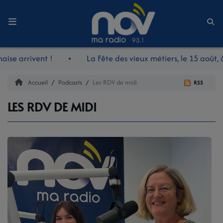
Accueil
ise arrivent !
La Fête des vieux métiers, le 15 août, à
LE JOURNAL
Accueil
Podcasts
Les RDV de midi
RSS
LES RDV DE MIDI
LES RDV DE MIDI
LES REPORTAGES
LES NOUVEAUTÉS NOV
LA RADIO
L'ÉQUIPE