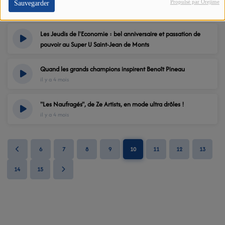
Propulsé par Orejime
Sauvegarder
International
il y a 4 mois
Les Jeudis de l'Economie : bel anniversaire et passation de
pouvoir au Super U Saint-Jean de Monts
il y a 4 mois
Quand les grands champions inspirent Benoît Pineau
il y a 4 mois
"Les Naufragés", de Ze Artists, en mode ultra drôles !
il y a 4 mois
6
7
8
9
10
11
12
13
14
15