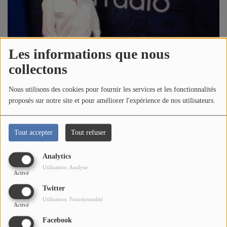
LES BÉNÉVOLES
LA GRILLE DES PROGRAMMES
Les informations que nous
collectons
LES TITRES DIFFUSES
Nous utilisons des cookies pour fournir les services et les fonctionnalités
proposés sur notre site et pour améliorer l'expérience de nos utilisateurs.
01 JUILLET 2026 - 13:13
NOS PARTENAIRES
NOS MECENES
Tout accepter
Tout refuser
Écouter le podcast
PAROLES DE MECENES
Analytics
Notre tour des maires du Nord-Ouest Vendée
Utilisation: Analyse
Activé
NOUS SOUTENIR
touche bientôt à sa fin. Aujourd'hui, une nouvelle
Twitter
fois un nouveau maire, élu en mars à L’Epine,
Utilisation: Fonctionnalité
Activé
CONTACT
Jacques Bobin nous raconte son parcours, né
Facebook