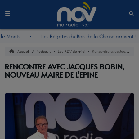
Accueil
de-Monts
Les Régates du Bois de la Chaise arrivent !
LE JOURNAL
Accueil
Podcasts
Les RDV de midi
Rencontre avec Jacques Bobin, nouveau maire de l'Epine
LES RDV DE MIDI
RENCONTRE AVEC JACQUES BOBIN,
NOUVEAU MAIRE DE L'EPINE
LES REPORTAGES
LES NOUVEAUTÉS NOV
LA RADIO
L'ÉQUIPE