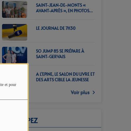
SAINT-JEAN-DE-MONTS «
AVANT-APRÈS », EN PHOTOS
CET ÉTÉ…
LE JOURNAL DE 7H30
SO JUMP 85 SE PRÉPARE À
SAINT-GERVAIS
A L'EPINE, LE SALON DU LIVRE ET
DES ARTS CIBLE LA JEUNESSE
ite et pour
Voir plus
PARTICIPEZ