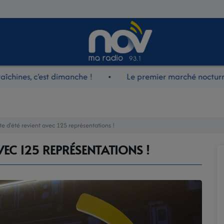
ines, c'est dimanche !
Le premier marché nocturne 
te d'été revient avec 125 représentations !
AVEC 125 REPRÉSENTATIONS !