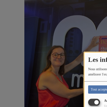
LES BÉNÉVOLES
LA GRILLE DES PROGRAMMES
LES TITRES DIFFUSES
NOS PARTENAIRES
Les in
NOS MECENES
Nous utilisons
améliorer l'ex
PAROLES DE MECENES
Tout accept
NOUS SOUTENIR
A
CONTACT
Ut