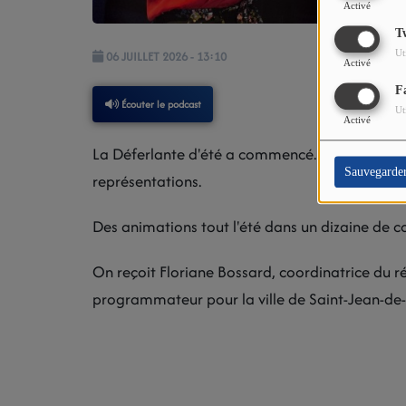
Activé
T
Ut
06 JUILLET 2026 - 13:10
Activé
F
Écouter le podcast
Ut
Activé
La Déferlante d'été a commencé... avec cette
Sauvegarde
représentations.
Des animations tout l'été dans un dizaine de 
On reçoit Floriane Bossard, coordinatrice du r
programmateur pour la ville de Saint-Jean-de-