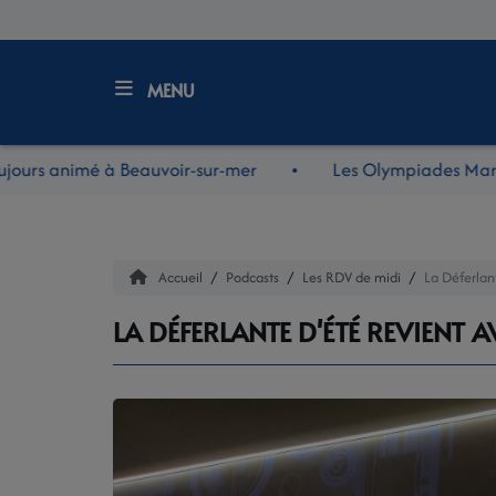
MENU
Accueil
urs animé à Beauvoir-sur-mer
Les Olympiades Maraîch
LE JOURNAL
LES RDV DE MIDI
Accueil
Podcasts
Les RDV de midi
La Déferlan
LES REPORTAGES
LA DÉFERLANTE D'ÉTÉ REVIENT 
LES NOUVEAUTÉS NOV
LA RADIO
L'ÉQUIPE