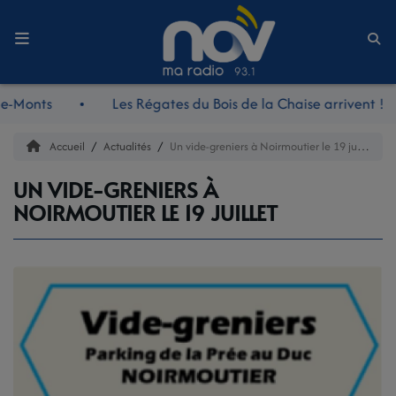
Accueil
e-Monts
Les Régates du Bois de la Chaise arrivent !
LE JOURNAL
Accueil
Actualités
Un vide-greniers à Noirmoutier le 19 juillet
LES RDV DE MIDI
UN VIDE-GRENIERS À
NOIRMOUTIER LE 19 JUILLET
LES REPORTAGES
LES NOUVEAUTÉS NOV
LA RADIO
L'ÉQUIPE