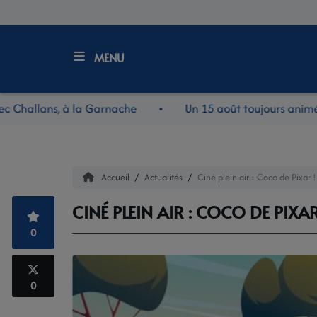
MENU
Accueil
allans, à la Garnache
Un 15 août toujours animé à B
LE JOURNAL
LES RDV DE MIDI
Accueil
Actualités
Ciné plein air : Coco de Pixar !
LES REPORTAGES
CINÉ PLEIN AIR : COCO DE PIXAR
0
LES NOUVEAUTÉS NOV
LA RADIO
0
L'ÉQUIPE