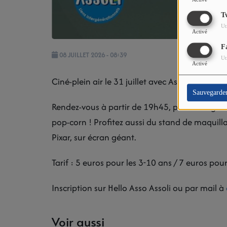
T
Ut
Activé
F
08 JUILLET 2026 - 08:39
Ut
Activé
Ciné-plein air le 31 juillet avec Assoli.
Sauvegarde
Rendez-vous à partir de 19h45, pour manger u
pop-corn ! Profitez aussi du stand de maquill
Pixar, sur écran géant.
Tarif : 5 euros pour les 3-10 ans / 7 euros pour
Inscription sur Hello Asso Assoli ou par mail à
Voir aussi