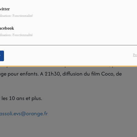
witter
ilisation: Fonctionnalité
acebook
ilisation: Fonctionnalité
Pr
r
n petit bout. Au menu : empanadas et tortillas, puis
age pour enfants. A 21h30, diffusion du film Coco, de
 les 10 ans et plus.
assoli.evs@orange.fr