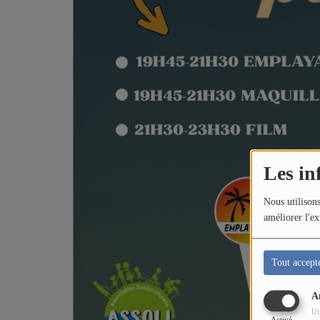
Les in
Nous utilisons
améliorer l'ex
Tout accept
A
Ut
Activé