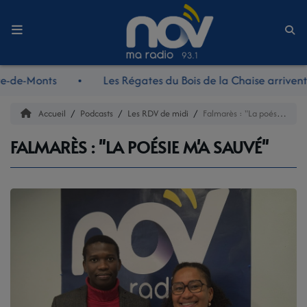
Accueil
re-de-Monts
Les Régates du Bois de la Chaise arrivent 
LE JOURNAL
Accueil
Podcasts
Les RDV de midi
Falmarès : "La poésie m'a sauvé"
LES RDV DE MIDI
FALMARÈS : "LA POÉSIE M'A SAUVÉ"
LES REPORTAGES
LES NOUVEAUTÉS NOV
LA RADIO
L'ÉQUIPE